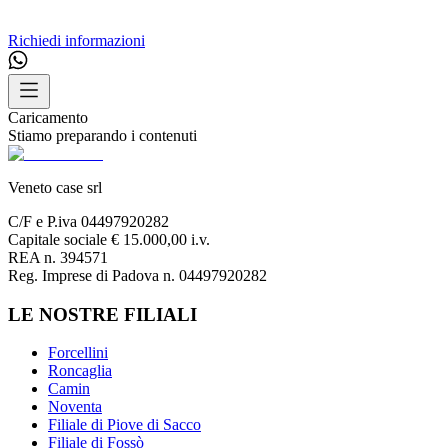
Richiedi informazioni
Caricamento
Stiamo preparando i contenuti
Veneto case srl
C/F e P.iva 04497920282
Capitale sociale € 15.000,00 i.v.
REA n. 394571
Reg. Imprese di Padova n. 04497920282
LE NOSTRE FILIALI
Forcellini
Roncaglia
Camin
Noventa
Filiale di Piove di Sacco
Filiale di Fossò