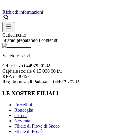
Richiedi informazioni
Caricamento
Stiamo preparando i contenuti
Veneto case srl
C/F e P.iva 04497920282
Capitale sociale € 15.000,00 i.v.
REA n. 394571
Reg. Imprese di Padova n. 04497920282
LE NOSTRE FILIALI
Forcellini
Roncaglia
Camin
Noventa
Filiale di Piove di Sacco
Filiale di Fossò